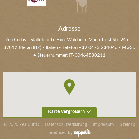
Adresse
Zea Curtis
-
Stallelehof
Fam. Waldner
Maria Trost Str. 24
I-
39012
Meran (BZ)
- Italien
Telefon +39 0473 234046
MwSt.
+ Steuernummer: IT-00464530211
Karte vergrößern
©
2026
Zea Curtis
.
Datenschutzerklärung
.
Impressum
.
Sitemap
produced by