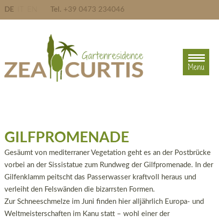
DE
IT
EN
Tel.
+39 0473 234046
Menu
Menu
GILFPROMENADE
Gesäumt von mediterraner Vegetation geht es an der Postbrücke
vorbei an der Sissistatue zum Rundweg der Gilfpromenade. In der
Gilfenklamm peitscht das Passerwasser kraftvoll heraus und
verleiht den Felswänden die bizarrsten Formen.
Zur Schneeschmelze im Juni finden hier alljährlich Europa- und
Weltmeisterschaften im Kanu statt – wohl einer der