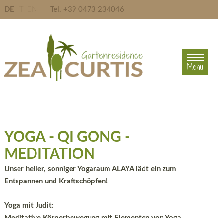
DE
IT
EN
Tel.
+39 0473 234046
Menu
Menu
YOGA - QI GONG -
MEDITATION
Unser heller, sonniger Yogaraum ALAYA lädt ein zum
Entspannen und Kraftschöpfen!
Yoga mit Judit:
Meditative Körperbewegung mit Elementen von Yoga