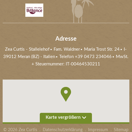
Adresse
Zea Curtis
-
Stallelehof
Fam. Waldner
Maria Trost Str. 24
I-
39012
Meran (BZ)
- Italien
Telefon +39 0473 234046
MwSt.
+ Steuernummer: IT-00464530211
Karte vergrößern
©
2026
Zea Curtis
.
Datenschutzerklärung
.
Impressum
.
Sitemap