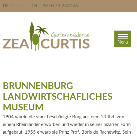
DE
IT
EN
Tel.
+39 0473 234046
Menu
Menu
BRUNNENBURG
LANDWIRTSCHAFLICHES
MUSEUM
1904 wurde die stark beschädigte Burg aus dem 13 Jhd. von
einem Rheinländer erworben und wieder in seiner bizarren Form
aufgebaut. 1955 erwarb sie Prinz Prof. Boris de Rachewitz. Sein