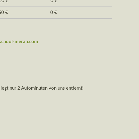
,00 € 0 €
,50 € 0 €
ischool-meran.com
liegt nur 2 Autominuten von uns entfernt!