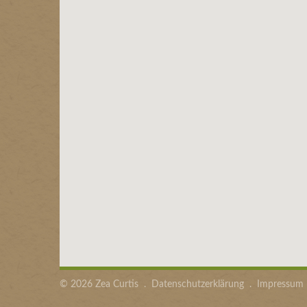
©
2026
Zea Curtis
.
Datenschutzerklärung
.
Impressum