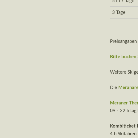
5 in 7 Tage
3 Tage
Preisangaben
Bitte buchen S
Weitere Skige
Die
Meranar
Meraner The
09 - 22 h tägl
Kombiticket
4 h Skifahren