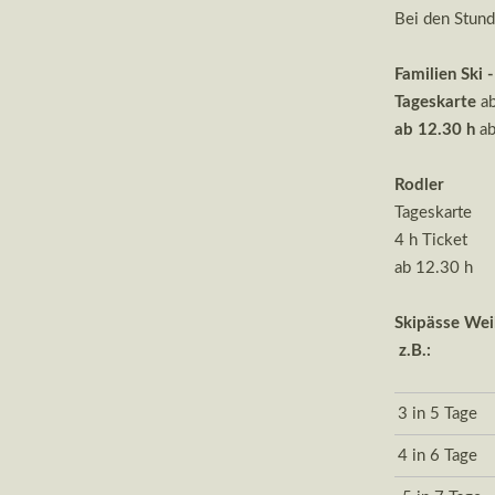
Bei den Stund
Familien Ski 
Tageskarte
ab
ab 12.30 h
ab
Rodler
Tageskart
4 h Ticke
ab 12.30 
Skipässe Wei
z.B.:
Erwachsene
3 in 5 Tage
4 in 6 Tage