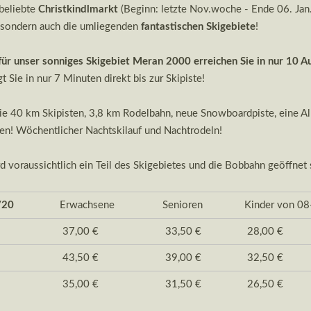
 beliebte
Christkindlmarkt
(Beginn: letzte Nov.woche - Ende 06. J
sondern auch die umliegenden
fantastischen Skigebiete
!
für unser sonniges Skigebiet Meran 2000 erreichen Sie in nur 10 
gt Sie in nur 7 Minuten direkt bis zur Skipiste!
ie 40 km Skipisten, 3,8 km Rodelbahn, neue Snowboardpiste, eine 
ten! Wöchentlicher Nachtskilauf und Nachtrodeln!
d voraussichtlich ein Teil des Skigebietes und die Bobbahn geöffnet 
/20
Erwachsene
Senioren
Kinder von 08-
37,00 €
33,50 €
28,0
:
43,50 €
39,00 €
32,5
35,00 €
31,50 €
26,5