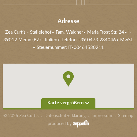
Adresse
Zea Curtis
-
Stallelehof
Fam. Waldner
Maria Trost Str. 24
I-
39012
Meran (BZ)
- Italien
Telefon +39 0473 234046
MwSt.
+ Steuernummer: IT-00464530211
Karte vergrößern
©
2026
Zea Curtis
.
Datenschutzerklärung
.
Impressum
.
Sitemap
produced by