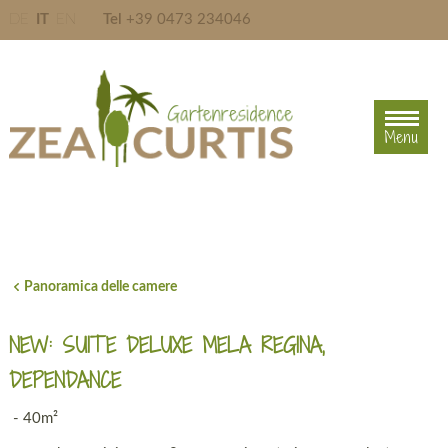
DE
IT
EN
Tel
+39 0473 234046
Menu
Menu
Panoramica delle camere
NEW: SUITE DELUXE MELA REGINA,
DEPENDANCE
- 40m²