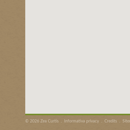
©
2026
Zea Curtis
.
Informativa privacy
.
Credits
.
Sit