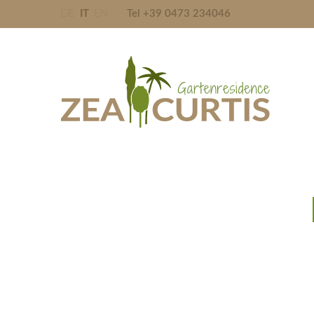
DE
IT
EN
Tel +39 0473 234046