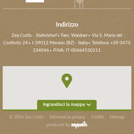
Indirizzo
Zea Curtis
-
Stallelehof
Fam. Waldner
Via S. Maria del
Conforto 24
I-39012
Merano (BZ)
- Italia
Telefono
+39 0473
234046
P.IVA: IT-00464530211
Ingrandisci la mappa
©
2026
Zea Curtis
.
Informativa privacy
.
Credits
.
Sitemap
produced by