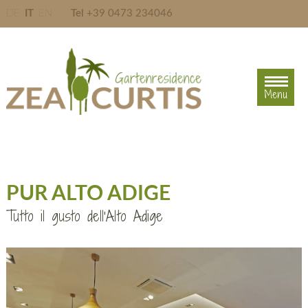
DE
IT
EN
Tel
+39 0473 234046
Menu
Menu
PUR ALTO ADIGE
Tutto il gusto dell'Alto Adige