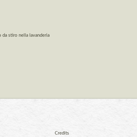
o da stiro nella lavanderia
Credits