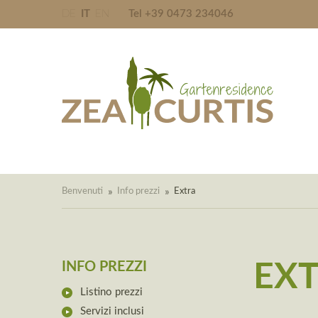
DE
IT
EN
Tel +39 0473 234046
Benvenuti
Info prezzi
Extra
INFO PREZZI
EX
Listino prezzi
Servizi inclusi