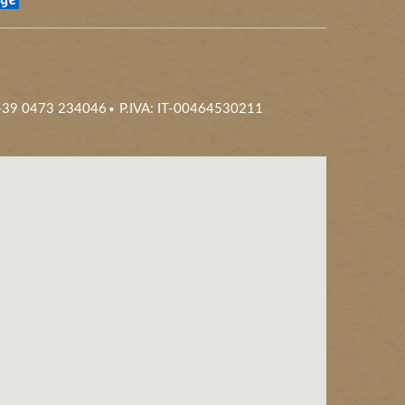
 +39 0473 234046
P.IVA: IT-00464530211