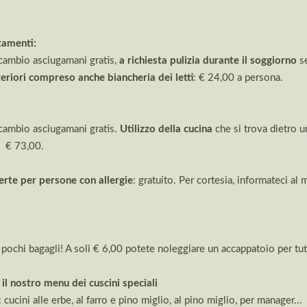
tamenti:
 cambio asciugamani gratis,
a richiesta pulizia
durante il soggiorno
s
teriori compreso anche biancheria dei letti
: € 24,00 a persona.
 cambio asciugamani gratis.
Utilizzo della cucina
che si trova dietro u
x € 73,00.
erte per persone con allergie
: gratuito. Per cortesia, informateci al
pochi bagagli! A soli € 6,00 potete noleggiare un accappatoio per tut
il nostro menu dei cuscini speciali
: cucini alle erbe, al farro e pino miglio, al pino miglio, per manager...