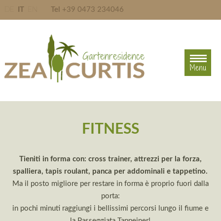
DE
IT
EN
Tel
+39 0473 234046
Menu
Menu
FITNESS
Tieniti in forma con: cross trainer, attrezzi per la forza,
spalliera, tapis roulant, panca per addominali e tappetino.
Ma il posto migliore per restare in forma è proprio fuori dalla
porta:
in pochi minuti raggiungi i bellissimi percorsi lungo il fiume e
la Passeggiata Tappeiner!