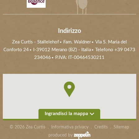
Indirizzo
Zea Curtis
-
Stallelehof
Fam. Waldner
Via S. Maria del
Conforto 24
I-39012
Merano (BZ)
- Italia
Telefono
+39 0473
234046
P.IVA: IT-00464530211
Ingrandisci la mappa
©
2026
Zea Curtis
.
Informativa privacy
.
Credits
.
Sitemap
produced by