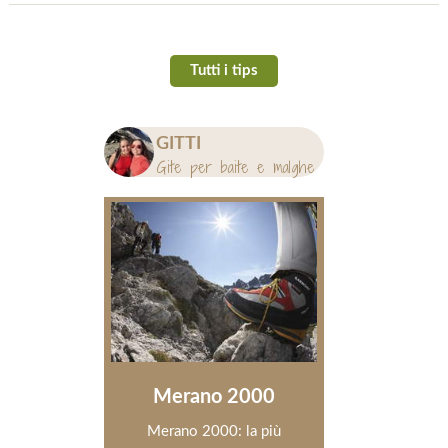
Tutti i tips
GITTI
GITTI
Gite per baite e malghe
Passeggi
Merano 2000
Sentier
Merano 2000: la più
La pi