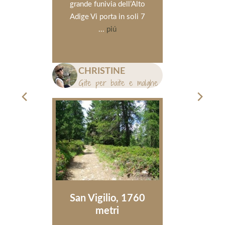
grande funivia dell’Alto
passeggiat
Adige Vi porta in soli 7
il sentie
...
piú
Raggiunge
CHRISTINE
CHRI
Gite per baite e malghe
Gite pe
San Vigilio, 1760
Vello
metri
A chi sale