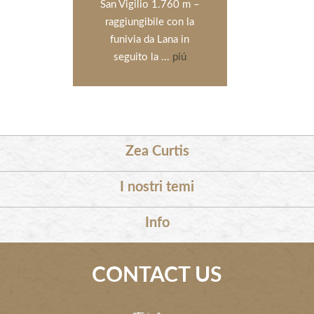
San Vigilio 1.760 m –
la vecch
raggiungibile con la
dall’offic
funivia da Lana in
..
seguito la ...
piú
Zea Curtis
I nostri temi
Info
CONTACT US