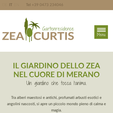
DE
IT
EN
Tel
+39 0473 234046
Menu
Menu
IL GIARDINO DELLO ZEA
NEL CUORE DI MERANO
Un giardino che tocca l’anima.
Tra alberi maestosi e antichi, profumati arbusti esotici e
angolini nascosti, si apre un piccolo mondo pieno di calma e
magia.